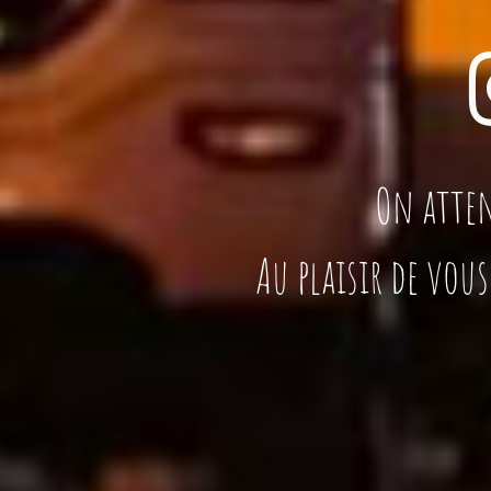
On atten
Au plaisir de vou