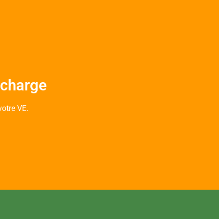
echarge
otre VE.