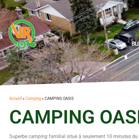
BL
Accueil
»
Camping
»
CAMPING OASIS
CAMPING OAS
Superbe
camping
familial situé à seulement 10 minutes du 