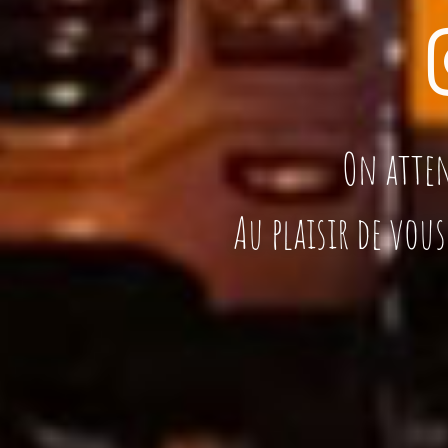
On atten
Au plaisir de vou