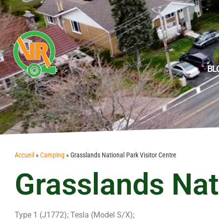
BL
Accueil
»
Camping
»
Grasslands National Park Visitor Centre
Grasslands Nati
Type 1 (J1772); Tesla (Model S/X);