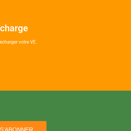
echarge
charger votre VE.