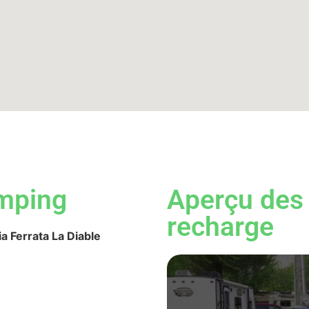
mping
Aperçu des 
recharge
a Ferrata La Diable