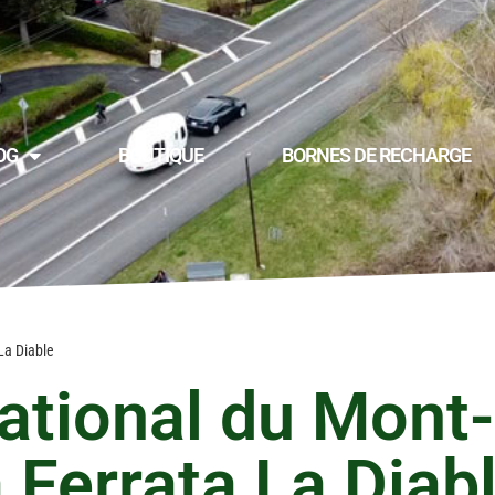
OG
BOUTIQUE
BORNES DE RECHARGE
La Diable
ational du Mont-
 Ferrata La Diab