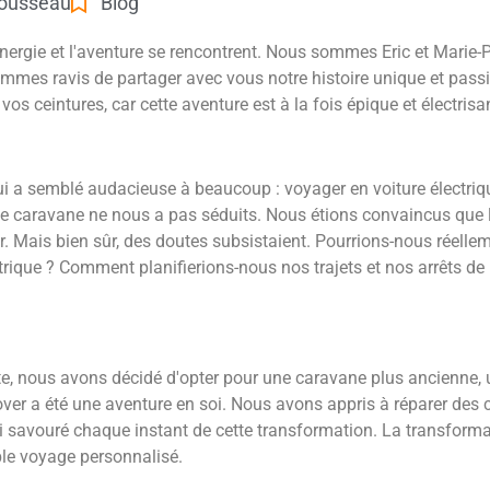
Rousseau
Blog
énergie et l'aventure se rencontrent. Nous sommes Eric et Marie
sommes ravis de partager avec vous notre histoire unique et pas
os ceintures, car cette aventure est à la fois épique et électrisan
 qui a semblé audacieuse à beaucoup : voyager en voiture électri
une caravane ne nous a pas séduits. Nous étions convaincus que l
r. Mais bien sûr, des doutes subsistaient. Pourrions-nous réelle
trique ? Comment planifierions-nous nos trajets et nos arrêts de
nte, nous avons décidé d'opter pour une caravane plus ancienne,
er a été une aventure en soi. Nous avons appris à réparer des 
 savouré chaque instant de cette transformation. La transformat
able voyage personnalisé.