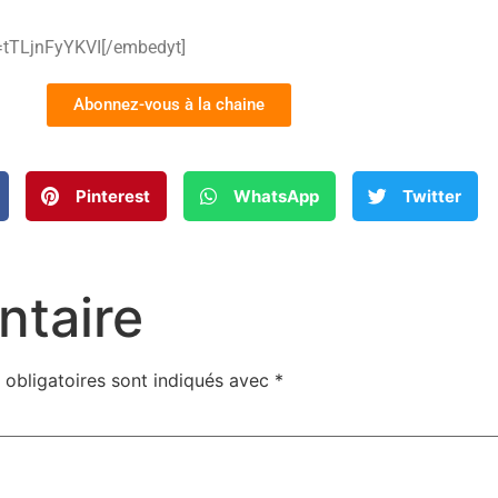
=tTLjnFyYKVI[/embedyt]
Abonnez-vous à la chaine
Pinterest
WhatsApp
Twitter
ntaire
obligatoires sont indiqués avec
*