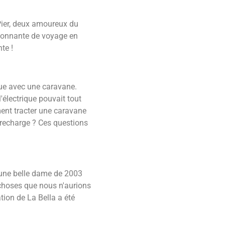
-Pier, deux amoureux du
sionnante de voyage en
te !
que avec une caravane.
'électrique pouvait tout
ment tracter une caravane
 recharge ? Ces questions
 une belle dame de 2003
choses que nous n'aurions
ion de La Bella a été