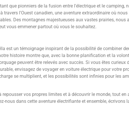
 tant que pionniers de la fusion entre l'électrique et le camping, 
s à travers l'Ouest canadien, une aventure extraordinaire où nou
iables. Des montagnes majestueuses aux vastes prairies, nous 
 peut vous emmener partout où vous le souhaitez.
lla est un témoignage inspirant de la possibilité de combiner de
tre histoire montre que, avec la bonne planification et la volon
emorquage peuvent être relevés avec succès. Si vous êtes curieux
durable, envisagez de voyager en voiture électrique pour votre p
arge se multiplient, et les possibilités sont infinies pour les a
à repousser vos propres limites et à découvrir le monde, tout e
z-nous dans cette aventure électrifiante et ensemble, écrivons 